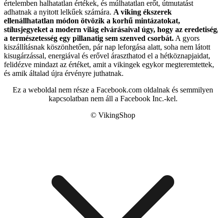
értelemben halhatatlan értékek, és múlhatatlan erőt, útmutatást
adhatnak a nyitott lelkűek számára.
A viking ékszerek
ellenállhatatlan módon ötvözik a korhű mintázatokat,
stílusjegyeket a modern világ elvárásaival úgy, hogy az eredetiség
a természetesség egy pillanatig sem szenved csorbát.
A gyors
kiszállításnak köszönhetően, pár nap leforgása alatt, soha nem látott
kisugárzással, energiával és erővel áraszthatod el a hétköznapjaidat,
felidézve mindazt az értéket, amit a vikingek egykor megteremtettek,
és amik általad újra érvényre juthatnak.
Ez a weboldal nem része a Facebook.com oldalnak és semmilyen
kapcsolatban nem áll a Facebook Inc.-kel.
© VikingShop