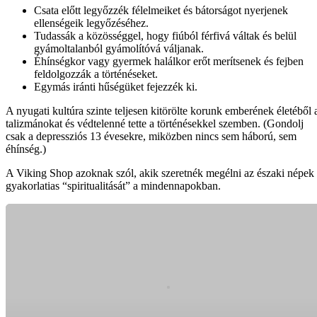
Csata előtt legyőzzék félelmeiket és bátorságot nyerjenek
ellenségeik legyőzéséhez.
Tudassák a közösséggel, hogy fiúból férfivá váltak és belül
gyámoltalanból gyámolítóvá váljanak.
Éhínségkor vagy gyermek halálkor erőt merítsenek és fejben
feldolgozzák a történéseket.
Egymás iránti hűségüket fejezzék ki.
A nyugati kultúra szinte teljesen kitörölte korunk emberének életéből 
talizmánokat és védtelenné tette a történésekkel szemben. (Gondolj
csak a depressziós 13 évesekre, miközben nincs sem háború, sem
éhínség.)
A Viking Shop azoknak szól, akik szeretnék megélni az északi népek
gyakorlatias “spiritualitását” a mindennapokban.