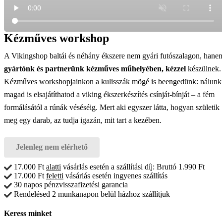
Kézműves workshop
A Vikingshop baltái és néhány ékszere nem gyári futószalagon, hane
gyártónk és partnerünk kézműves műhelyében, kézzel
készülnek.
Kézműves workshopjainkon a kulisszák mögé is beengedünk: nálunk
magad is elsajátíthatod a viking ékszerkészítés csínját-bínját – a fém
formálásától a rúnák véséséig. Mert aki egyszer látta, hogyan születik
meg egy darab, az tudja igazán, mit tart a kezében.
Jelenleg nem elérhető
17.000 Ft
alatti
vásárlás esetén a szállítási díj: Bruttó 1.990 Ft
17.000 Ft
feletti
vásárlás esetén ingyenes szállítás
30 napos pénzvisszafizetési garancia
Rendelésed 2 munkanapon belül házhoz szállítjuk
Keress minket