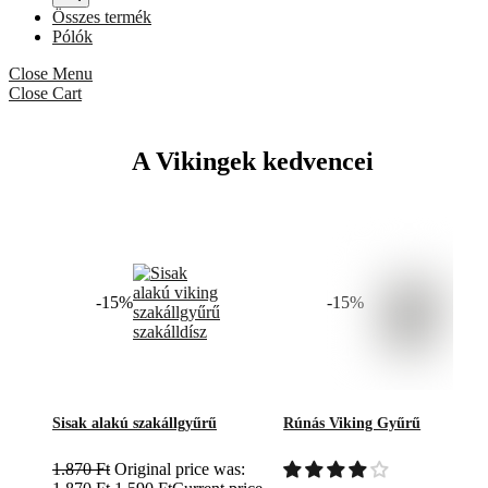
Összes termék
Pólók
Kézműves viking tárgyak,
Close Menu
Mjölnir ékszerek
Close Cart
FEDEZD FEL →
A Vikingek kedvencei
-15%
-15%
Sisak alakú szakállgyűrű
Rúnás Viking Gyűrű
1.870
Ft
Original price was: