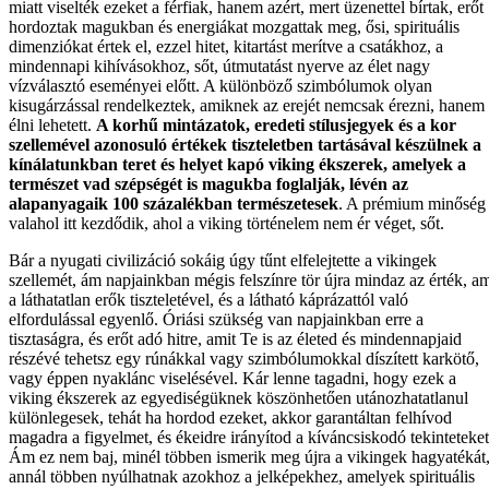
miatt viselték ezeket a férfiak, hanem azért, mert üzenettel bírtak, erőt
hordoztak magukban és energiákat mozgattak meg, ősi, spirituális
dimenziókat értek el, ezzel hitet, kitartást merítve a csatákhoz, a
mindennapi kihívásokhoz, sőt, útmutatást nyerve az élet nagy
vízválasztó eseményei előtt. A különböző szimbólumok olyan
kisugárzással rendelkeztek, amiknek az erejét nemcsak érezni, hanem
élni lehetett.
A korhű mintázatok, eredeti stílusjegyek és a kor
szellemével azonosuló értékek tiszteletben tartásával készülnek a
kínálatunkban teret és helyet kapó viking ékszerek, amelyek a
természet vad szépségét is magukba foglalják, lévén az
alapanyagaik 100 százalékban természetesek
. A prémium minőség
valahol itt kezdődik, ahol a viking történelem nem ér véget, sőt.
Bár a nyugati civilizáció sokáig úgy tűnt elfelejtette a vikingek
szellemét, ám napjainkban mégis felszínre tör újra mindaz az érték, a
a láthatatlan erők tiszteletével, és a látható káprázattól való
elfordulással egyenlő. Óriási szükség van napjainkban erre a
tisztaságra, és erőt adó hitre, amit Te is az életed és mindennapjaid
részévé tehetsz egy rúnákkal vagy szimbólumokkal díszített karkötő,
vagy éppen nyaklánc viselésével. Kár lenne tagadni, hogy ezek a
viking ékszerek az egyediségüknek köszönhetően utánozhatatlanul
különlegesek, tehát ha hordod ezeket, akkor garantáltan felhívod
magadra a figyelmet, és ékeidre irányítod a kíváncsiskodó tekinteteket
Ám ez nem baj, minél többen ismerik meg újra a vikingek hagyatékát
annál többen nyúlhatnak azokhoz a jelképekhez, amelyek spirituális