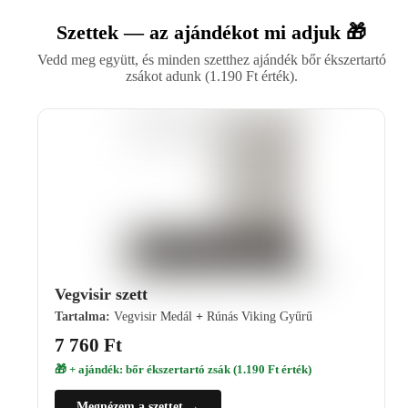
Szettek — az ajándékot mi adjuk 🎁
Vedd meg együtt, és minden szetthez ajándék bőr ékszertartó
zsákot adunk (1.190 Ft érték).
Vegvisir szett
Tartalma:
Vegvisir Medál
+
Rúnás Viking Gyűrű
7 760 Ft
🎁 + ajándék: bőr ékszertartó zsák (1.190 Ft érték)
Megnézem a szettet →