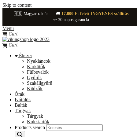
Skip to content
🇭🇺 Magyar raktár
🚚
17.000 Ft felett INGYENES szállítás
↩️ 30 napos garancia
Menu
Cart
Cart
Ékszer
Nyakláncok
Karkötők
Fülbevalók
Gyűrűk
Szakállgyűrű
Kitűzők
Órák
Ivótülök
Balták
Tárgyak
Tárgyak
Kulcstartók
Products search