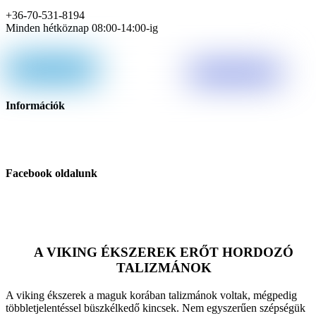
+36-70-531-8194
Minden hétköznap 08:00-14:00-ig
hello@vikingshop.hu
Információk
Blog
Kapcsolat
Facebook oldalunk
VikingShop.hu
A VIKING ÉKSZEREK ERŐT HORDOZÓ
TALIZMÁNOK
A viking ékszerek a maguk korában talizmánok voltak, mégpedig
többletjelentéssel büszkélkedő kincsek. Nem egyszerűen szépségük