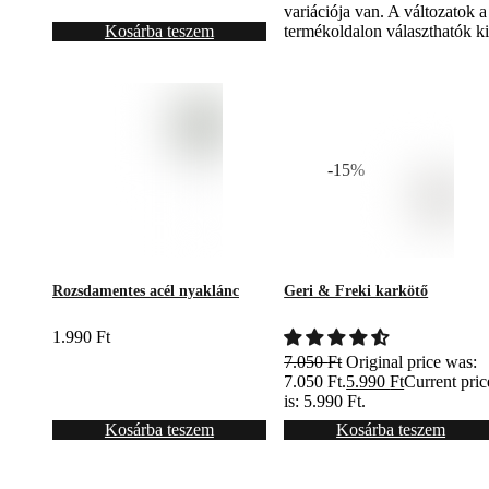
variációja van. A változatok a
Kosárba teszem
termékoldalon választhatók k
-15%
Rozsdamentes acél nyaklánc
Geri & Freki karkötő
1.990
Ft
7.050
Ft
Original price was:
7.050 Ft.
5.990
Ft
Current pric
is: 5.990 Ft.
Kosárba teszem
Kosárba teszem