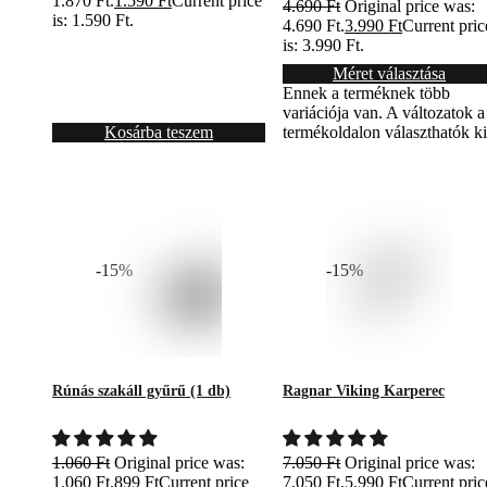
1.870 Ft.
1.590
Ft
Current price
4.690
Ft
Original price was:
is: 1.590 Ft.
4.690 Ft.
3.990
Ft
Current pric
is: 3.990 Ft.
Méret választása
Ennek a terméknek több
variációja van. A változatok a
Kosárba teszem
termékoldalon választhatók k
-15%
-15%
Rúnás szakáll gyűrű (1 db)
Ragnar Viking Karperec
1.060
Ft
Original price was:
7.050
Ft
Original price was:
1.060 Ft.
899
Ft
Current price
7.050 Ft.
5.990
Ft
Current pric