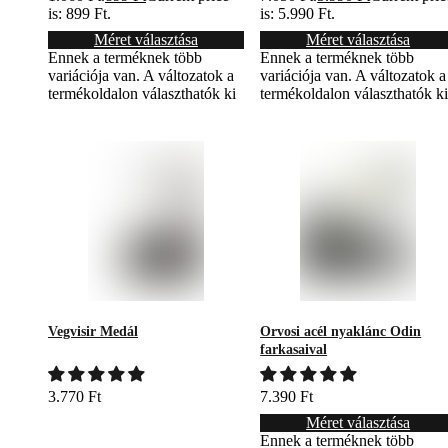
is: 899 Ft.
is: 5.990 Ft.
Méret választása
Méret választása
Ennek a terméknek több
Ennek a terméknek több
variációja van. A változatok a
variációja van. A változatok a
termékoldalon választhatók ki
termékoldalon választhatók k
Vegvisir Medál
Orvosi acél nyaklánc Odin
farkasaival
3.770
Ft
7.390
Ft
Méret választása
Ennek a terméknek több